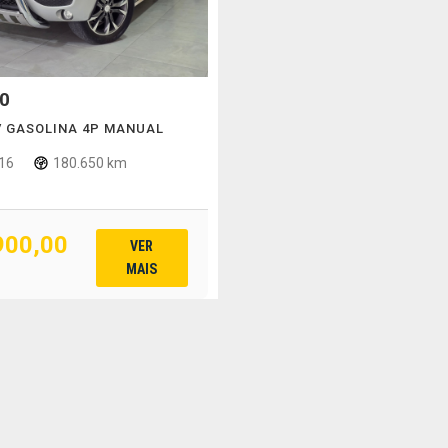
0
6V GASOLINA 4P MANUAL
16
180.650 km
900,00
VER
MAIS