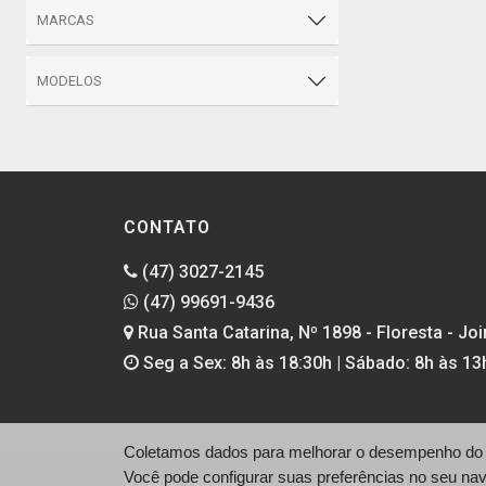
MARCAS
MODELOS
CONTATO
(47) 3027-2145
(47) 99691-9436
Rua Santa Catarina, Nº 1898 - Floresta - Join
Seg a Sex: 8h às 18:30h | Sábado: 8h às 13
Coletamos dados para melhorar o desempenho do si
Você pode configurar suas preferências no seu na
© Daucar Veículos - http://daucarveiculos.com.br/