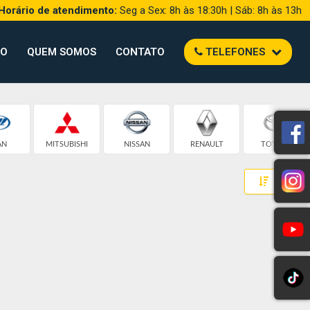
Horário de atendimento:
Seg a Sex: 8h às 18:30h | Sáb: 8h às 13h
TO
QUEM SOMOS
CONTATO
TELEFONES
AN
MITSUBISHI
NISSAN
RENAULT
TOYOTA
Toggle 