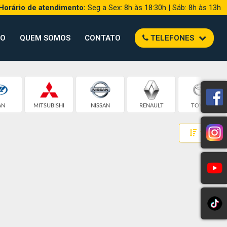
Horário de atendimento:
Seg a Sex: 8h às 18:30h | Sáb: 8h às 13h
TO
QUEM SOMOS
CONTATO
TELEFONES
AN
MITSUBISHI
NISSAN
RENAULT
TOYOTA
Toggle 