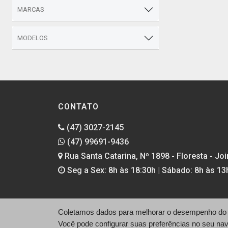
MARCAS
MODELOS
CONTATO
(47) 3027-2145
(47) 99691-9436
Rua Santa Catarina, Nº 1898 - Floresta - Join
Seg a Sex: 8h às 18:30h | Sábado: 8h às 13
Coletamos dados para melhorar o desempenho do si
Você pode configurar suas preferências no seu na
© Daucar Veículos - http://daucarveiculos.com.br/