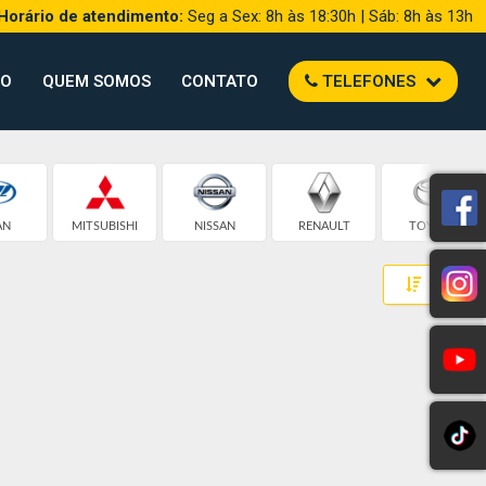
Horário de atendimento:
Seg a Sex: 8h às 18:30h | Sáb: 8h às 13h
TO
QUEM SOMOS
CONTATO
TELEFONES
AN
MITSUBISHI
NISSAN
RENAULT
TOYOTA
Toggle 