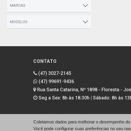
MARCAS
MODELOS
CONTATO
(47) 3027-2145
(47) 99691-9436
Rua Santa Catarina, Nº 1898 - Floresta - Join
Seg a Sex: 8h às 18:30h | Sábado: 8h às 13
Coletamos dados para melhorar o desempenho do si
Você pode configurar suas preferências no seu na
© Daucar Veículos - http://daucarveiculos.com.br/